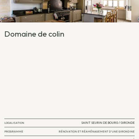
D
o
m
a
i
n
e
d
e
c
o
l
i
n
TOUS LES PROJETS
SAINT SEURIN DE BOURG / GIRONDE
LOCALISATION
PROGRAMME
RÉNOVATION ET RÉAMÉNAGEMENT D’UNE GIRONDINE